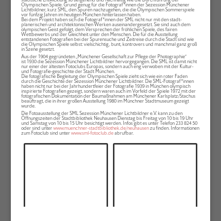
Olympischen Spiele. Grund genug für die Fotograf*innen der Sezession Münchener
Lichtbildner, kurz SML, den Spuren nachzugehen, die die Olympischen Sommerspiele
vor fünfzig Jahren im heutigen München hinterlassen haben.
Bei dem Projekt haben sich die Fotograf*innen der SML nicht nur mit den stadt-
planerischen und architektonischen Werken auseinandergesetzt. Sie sind auch dem
olympischen Geist gefolgt, dem Versprechen der fröhlichen Spiele, des fairen
Wettbewerbs und der Gleichheit unter den Menschen. Die für die Ausstellung
entstandenen Fotografien bei der Spurensuche und Zeitreise durch die Stadt sind wie
die Olympischen Spiele selbst: vielschichtig, bunt, kontrovers und manchmal ganz groß
in Szene gesetzt.
Aus der 1904 gegründeten „Münchener Gesellschaft zur Pflege der Photographie“
ist 1930 die Sezession Münchener Lichtbildner hervorgegangen. Die SML ist damit nicht
nur einer der ältesten Fotoclubs Europas, sondern auch eng verwoben mit der Kultur-
und Fotografie-geschichte der Stadt München.
Die fotografische Begleitung der Olympischen Spiele zieht sich wie ein roter Faden
durch die Geschichte der Sezession Münchener Lichtbildner. Die SML-Fotograf*innen
haben nicht nur bei der Jahrhundertfeier der Fotografie 1939 in München olympisch
inspirierte Fotografien gezeigt, sondern waren auch im Vorfeld der Spiele 1972 mit der
fotografischen Dokumentation der Baumaßnahmen am Münchener Karlsplatz/Stachus
beauftragt, die in ihrer großen Ausstellung 1980 im Münchner Stadtmuseum gezeigt
wurde.
Die Fotoausstellung der SML Sezession Münchener Lichtbildner e.V. kann zu den
Öffnungszeiten der Stadtbibliothek Neuhausen Dienstag bis Freitag von 10 bis 19 Uhr
und Samstag von 10 bis 15 Uhr besichtigt werden. Infos gibt es unter Telefon 233 824 50
oder sind unter
www.muenchner-stadtbibliothek.de/neuhausen
zu finden. Informationen
zum Fotoclub sind unter
www.sml-fotoclub.de
abrufbar.