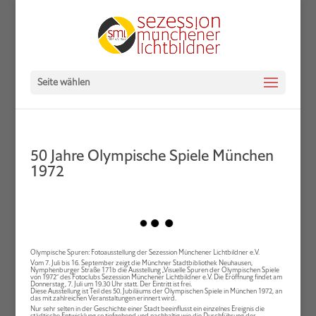
Seite wählen
50 Jahre Olympische Spiele München
1972
Olympische Spuren: Fotoausstellung der Sezession Münchener Lichtbildner e.V.
Vom 7. Juli bis 16. September zeigt die Münchner Stadtbibliothek Neuhausen,
Nymphenburger Straße 171b die Ausstellung „Visuelle Spuren der Olympischen Spiele
von 1972“ des Fotoclubs Sezession Münchener Lichtbildner e.V. Die Eröffnung findet am
Donnerstag, 7. Juli um 19.30 Uhr statt. Der Eintritt ist frei.
Diese Ausstellung ist Teil des 50. Jubiläums der Olympischen Spiele in München 1972, an
das mit zahlreichen Veranstaltungen erinnert wird.
Nur sehr selten in der Geschichte einer Stadt beeinflusst ein einzelnes Ereignis die
städtische Entwicklung so tiefgehend und nachhaltig wie die Durchführung der