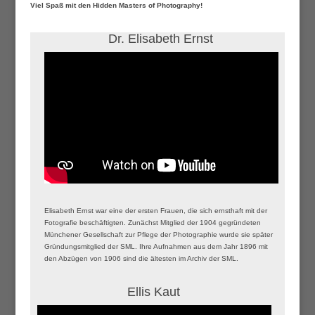
Viel Spaß mit den Hidden Masters of Photography!
Dr. Elisabeth Ernst
Elisabeth Ernst war eine der ersten Frauen, die sich ernsthaft mit der
Fotografie beschäftigten. Zunächst Mitglied der 1904 gegründeten
Münchener Gesellschaft zur Pflege der Photographie wurde sie später
Gründungsmitglied der SML. Ihre Aufnahmen aus dem Jahr 1896 mit
den Abzügen von 1906 sind die ältesten im Archiv der SML.
Ellis Kaut