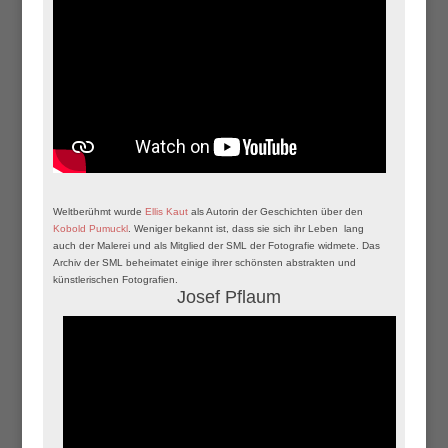
Weltberühmt wurde
Ellis Kaut
als Autorin der Geschichten über den
Kobold Pumuckl
. Weniger bekannt ist, dass sie sich ihr Leben lang
auch der Malerei und als Mitglied der SML der Fotografie widmete. Das
Archiv der SML beheimatet einige ihrer schönsten abstrakten und
künstlerischen Fotografien.
Josef Pflaum