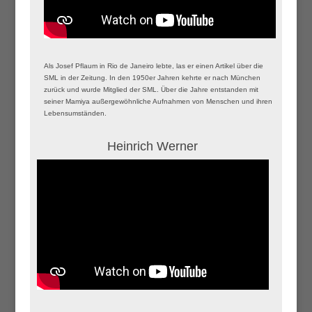
Als Josef Pflaum in Rio de Janeiro lebte, las er einen Artikel über die
SML in der Zeitung. In den 1950er Jahren kehrte er nach München
zurück und wurde Mitglied der SML. Über die Jahre entstanden mit
seiner Mamiya außergewöhnliche Aufnahmen von Menschen und ihren
Lebensumständen.
Heinrich Werner