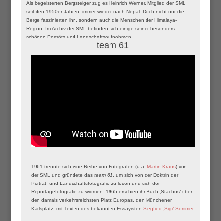
Als begeisterten Bergsteiger zug es Heinrich Werner, Mitglied der SML
seit den 1950er Jahren, immer wieder nach Nepal. Doch nicht nur die
Berge faszinierten ihn, sondern auch die Menschen der Himalaya-
Region. Im Archiv der SML befinden sich einige seiner besonders
schönen Porträts und Landschaftsaufnahmen.
team 61
1961 trennte sich eine Reihe von Fotografen (u.a.
Martin Kraus
) von
der SML und gründete das
team 61
, um sich von der Doktrin der
Porträt- und Landschaftsfotografie zu lösen und sich der
Reportagefotografie zu widmen. 1965 erschien ihr Buch ‚Stachus‘ über
den damals verkehrsreichsten Platz Europas, den Münchener
Karlsplatz, mit Texten des bekannten Essayisten
Siegfied ‚Sigi‘ Sommer
.