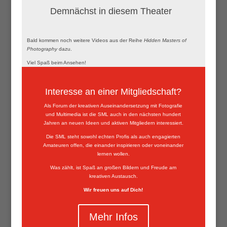
Demnächst in diesem Theater
Bald kommen noch weitere Videos aus der Reihe
Hidden Masters of
Photography
dazu.
Viel Spaß beim Ansehen!
Interesse an einer Mitgliedschaft?
Als Forum der kreativen Auseinandersetzung mit Fotografie
und Multimedia ist die SML auch in den nächsten hundert
Jahren an neuen Ideen und aktiven Mitgliedern interessiert.
Die SML steht sowohl echten Profis als auch engagierten
Amateuren offen, die einander inspirieren oder voneinander
lernen wollen.
Was zählt, ist Spaß an großen Bildern und Freude am
kreativen Austausch.
Wir freuen uns auf Dich!
Mehr Infos