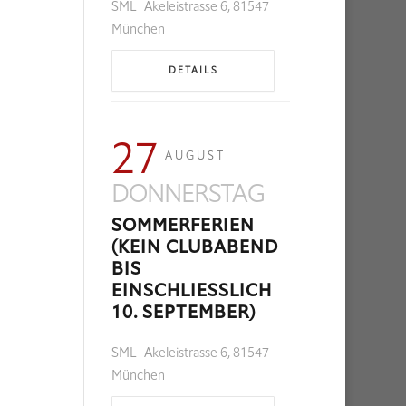
SML | Akeleistrasse 6, 81547
München
DETAILS
27
AUGUST
DONNERSTAG
SOMMERFERIEN
(KEIN CLUBABEND
BIS
EINSCHLIESSLICH 1
0. SEPTEMBER)
SML | Akeleistrasse 6, 81547
München