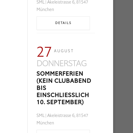
SML | Akeleistrasse 6, 81547
München
DETAILS
27
AUGUST
DONNERSTAG
SOMMERFERIEN
(KEIN CLUBABEND
BIS
EINSCHLIESSLICH 1
0. SEPTEMBER)
SML | Akeleistrasse 6, 81547
München