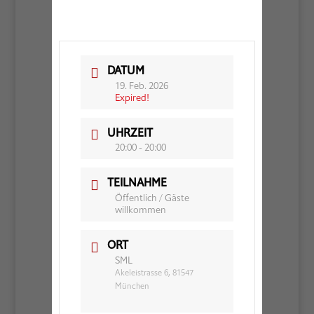
DATUM
19. Feb. 2026
Expired!
UHRZEIT
20:00 - 20:00
TEILNAHME
Öffentlich / Gäste
willkommen
ORT
SML
Akeleistrasse 6, 81547
München