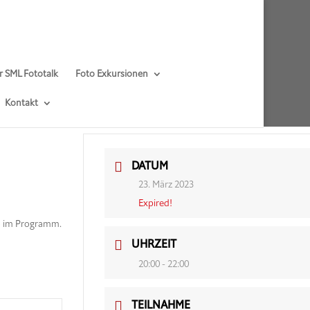
r SML Fototalk
Foto Exkursionen
Kontakt
DATUM
23. März 2023
Expired!
do im Programm.
UHRZEIT
20:00 - 22:00
TEILNAHME