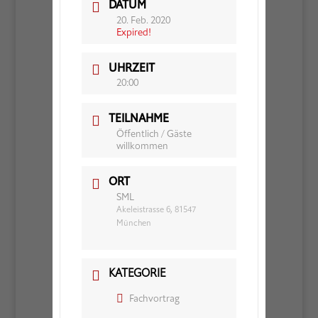
DATUM
20. Feb. 2020
Expired!
UHRZEIT
20:00
TEILNAHME
Öffentlich / Gäste
willkommen
ORT
SML
Akeleistrasse 6, 81547
München
KATEGORIE
Fachvortrag