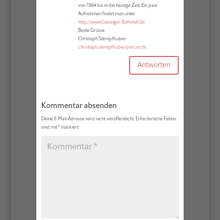
von 1894 bis in die heutige Zeit. Ein paar
Aufnahmen findet man unter
http://www.Giesinger-Bahnhof.de
Beste Grüsse
Christoph Stempfhuber
christoph.stempfhuber@arcor.de
Antworten
Kommentar absenden
Deine E-Mail-Adresse wird nicht veröffentlicht.
Erforderliche Felder
sind mit
*
markiert