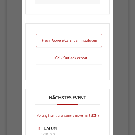
+ zum Google Calendar hinzufügen
+ iCal / Outlook export
NÄCHSTES EVENT
Vortrag intentional camera movement (ICM)
DATUM
13. Aug. 2026