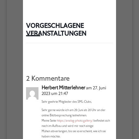
VORGESCHLAGENE
VERANSTALTUNGEN
2 Kommentare
Herbert Mitterlehner
am 27. Juni
2023 um 21:47
Sehr geehrte Mitglieder des SML-Clubs,
Sehr gerne würde ich am 29. Juni ab 20 Uhr an der
online Bildbesprechung teilnehmen.
Meine Seite
https://analog-photo.gallery/
befindet sich
noch im Aufbau und wird mir noch einige
Mühen abverlangen, bis sie so erscheint, wie ich sie
haben möchte.