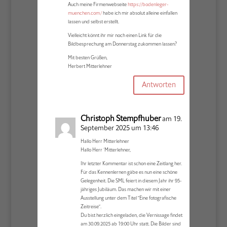
Auch meine Firmenwebseite
https://bodenleger-
muenchen.com/
habe ich mir absolut alleine einfallen
lassen und selbst erstellt.
Vielleicht könnt ihr mir noch einen Link für die
Bildbesprechung am Donnerstag zukommen lassen?
Mit besten Grüßen,
Herbert Mitterlehner
Antworten
Christoph Stempfhuber
am 19.
September 2025 um 13:46
Hallo Herr Mitterlehner
Hallo Herr ´Mitterlehner,
Ihr letzter Kommentar ist schon eine Zeitlang her.
Für das Kennenlernen gäbe es nun eine schöne
Gelegenheit. Die SML feiert in diesem Jahr ihr 95-
jähriges Jubiläum. Das machen wir mit einer
Ausstellung unter dem Titel “Eine fotografische
Zeitreise”.
Du bist herzlich eingeladen, die Vernissage findet
am 30.09.2025 ab 19:00 Uhr statt. Die Bilder sind