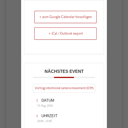
+ zum Google Calendar hinzufügen
+ iCal / Outlook export
NÄCHSTES EVENT
Vortrag intentional camera movement (ICM)
DATUM
13. Aug. 2026
UHRZEIT
20:00 - 22:00