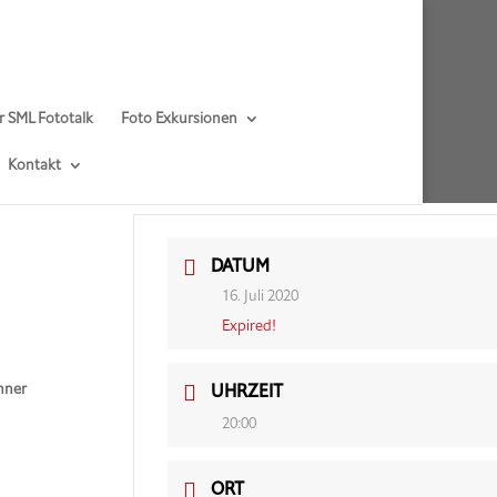
r SML Fototalk
Foto Exkursionen
Kontakt
DATUM
16. Juli 2020
Expired!
chner
UHRZEIT
20:00
ORT