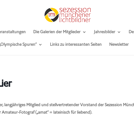
ranstaltungen
Die Galerien der Mitglieder
Jahresbilder
De
 „Olympische Spuren“
Links zu interessanten Seiten
Newsletter
ier
er, langjähriges Mitglied und stellvertretender Vorstand der Sezession Mün
 Amateur-Fotograf („amat“ = lateinisch für liebend).