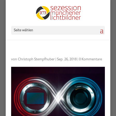
Seite wählen
von
Christoph Stempfhuber
|
Sep. 26, 2018
|
0 Kommentare